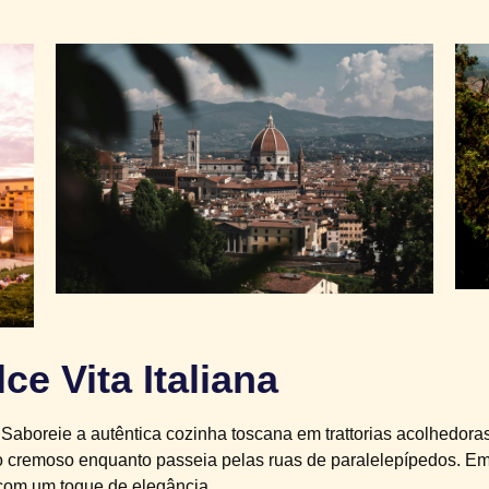
e Vita Italiana
aboreie a autêntica cozinha toscana em trattorias acolhedoras
 cremoso enquanto passeia pelas ruas de paralelepípedos. Em F
 com um toque de elegância.