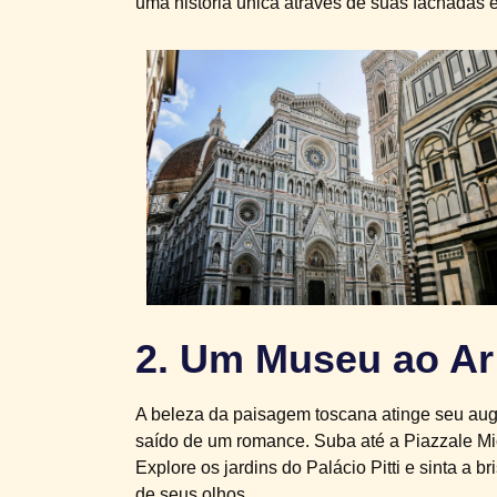
uma história única através de suas fachadas e
2. Um Museu ao Ar
A beleza da paisagem toscana atinge seu aug
saído de um romance. Suba até a Piazzale Mi
Explore os jardins do Palácio Pitti e sinta a
de seus olhos.