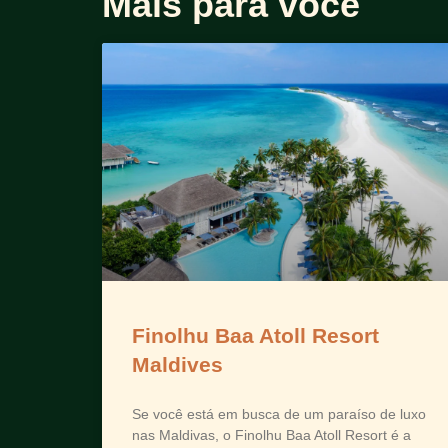
Mais para você
Finolhu Baa Atoll Resort
Maldives
Se você está em busca de um paraíso de luxo
nas Maldivas, o Finolhu Baa Atoll Resort é a