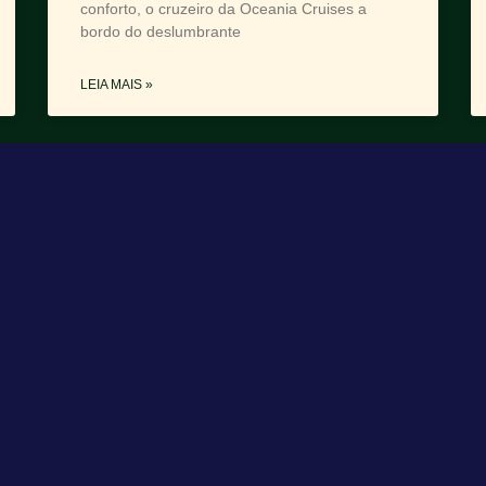
conforto, o cruzeiro da Oceania Cruises a
bordo do deslumbrante
LEIA MAIS »