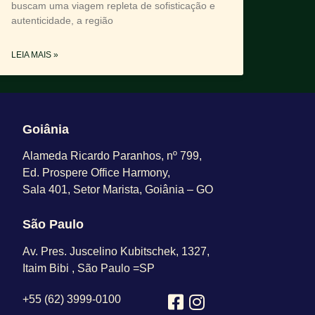
buscam uma viagem repleta de sofisticação e
autenticidade, a região
LEIA MAIS »
Goiânia
Alameda Ricardo Paranhos, nº 799,
Ed. Prospere Office Harmony,
Sala 401, Setor Marista, Goiânia – GO
São Paulo
Av. Pres. Juscelino Kubitschek, 1327,
Itaim Bibi , São Paulo =SP
+55 (62) 3999-0100